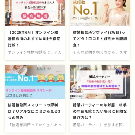
【2026年6月】オンライン結
結婚相談所ツヴァイ(ZWEI)っ
婚相談所のおすすめ8社を徹底
てどう？口コミと評判を自腹調
比較！
査！
オンライン結婚相談所は、そん
そんな疑問を抱えながら、スマ
な方々の救世主になるかもしれ
ホで「ツヴァイ 口コミ」と検
ません。 とはいえ、オンライ
索しているあなた。 料金のこ
ン結婚相談所といってもサービ
と、出会いの質、サポート体
スの種類はさまざまで、選び方
制…気になるポイントはたくさ
に悩む方も多いでしょう。 当
んありますよね。 特に、「真
サイトでは、初めての方でもオ
剣に結婚したいけど、効率よく
ンライン結婚相談所の選び方が
動ける自信がない」「理想の相
まるっと分かるように、図解を
手に出会えるか不安」と感じて
結婚相談所スマリードの評判
婚活パーティーの年齢層｜相手
交えて解説しています。 ぜひ
いる方にとって、結婚相談所
は？リアルな口コミから見る3
の年齢を絞りたい場合に有効な
オンライン結婚相談所選びの参
の“リアルな声”は何よりも参
つの強み！
選び方は？
考にしてみてくださいね！
考になるはず。 この記事で
【2026最新】おすすめオンラ
は、ツヴァイを実際に利用した
「結婚相談所ってたくさんあっ
婚活パーティーに参加する際、
イン結婚相談所8社比較表！ 各
人の口コミをもとに、良い点も
て、どこがいいのか分からな
年齢層は気になるポイントです