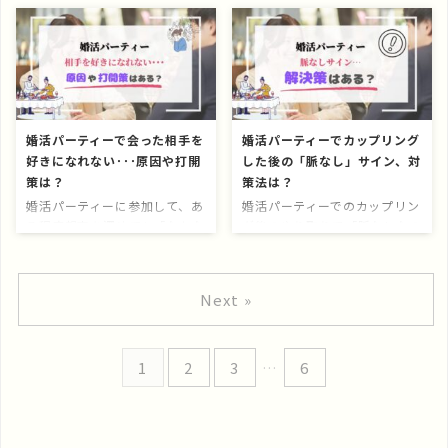
社の特色で絞り込む！ 料金や
悪い点も包み隠さずご紹介しま
い…」そんな悩みを抱えていま
よね。 特に募集年齢が幅広い
人数などの「数字」も大切です
す。 ＼公式サイトはこちら／
せんか？ IBJ正規加盟店の結婚
場合、「どんな年代の人が多い
が、スムーズな婚活には自分の
ツヴァイ(ZWEI) 結婚相談所ツ
相談所「スマリード」は、リー
のか」「自分だけ浮かないか」
性格に合った相談所選びも欠か
ヴァイのネガティブな口コミ
ズナブルな料金で質の高いサポ
なんて心配になるものです。
せま ...
本項 ...
ートが受けられると評判のサー
本記事では、参加者の年齢層の
ビスです。 なんて不安を感じ
傾向や、パーティー別に集まり
る方も、いらっしゃるかもしれ
やすい年齢層の傾向など、数十
婚活パーティーで会った相手を
婚活パーティーでカップリング
ません。 この記事では、実際
回参加した筆者の経験をもとに
好きになれない･･･原因や打開
した後の「脈なし」サイン、対
にスマリードを利用した方々の
解説します。 募集年齢層に対
策は？
策法は？
リアルな口コミや評判を徹底調
する、実際の参加者は？ 今回
査し、サービスの特徴や料金、
は、婚活パーティーの募集要項
婚活パーティーに参加して、あ
婚活パーティーでのカップリン
メリット・デメリットを詳しく
に「男性30〜43歳」「女性
る程度親交を深めても「なかな
グ後のやり取りで「脈なしなの
解説していきます。 スマリー
26〜38歳」と、書いてある場
か相手を好きになれない」 大
では？」と感じることはありま
ドが自分に合った結婚相談所な
合を想定してみましょう。 あ
丈夫です、そう悩む方は何もア
せんか？ この記事では、カッ
のか、判断材料としてぜひご活
くまで、数十回通った筆者の経
ナタだけではありません。 こ
プリング後に相手が脈なしの可
Next »
用ください。 この記事のポイ
験に基づく「確率論」である点
の記事では、婚活パーティーで
能性を見極めるポイントや、改
ント ...
をご ...
出会った相手を好きになれない
善方法について詳しく解説しま
と感じがちな理由と、その対策
す。 もう少し粘ってみるか、
1
2
3
…
6
法について詳しく解説します。
次の一歩を踏み出すか、皆さん
婚活パーティーで出会った相手
の判断の一助になれれば幸いで
を「好きになれない」３つの原
す。 こんな方におすすめ 婚活
因 婚活パーティーに参加して
パーティーでカップリングした
も好きな人が見つからない原因
けれど、その後の関係が進展し