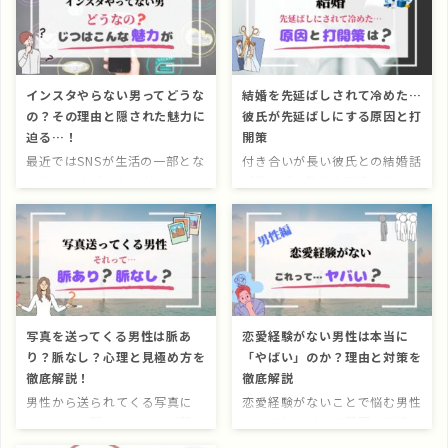
インスタやらない男ってどうな
結婚を先延ばしされて冷めた…
の？その理由と隠された魅力に
彼氏が先延ばしにする原因と打
迫る…！
開策
最近ではSNSが生活の一部とな
付き合いが長い彼氏との結婚話
っていますが、その中でも
が進まず、焦りや不安、そして
「Instagram」は特に人気で
冷めた感情を抱えていません
す。 しかし、インスタをやっ
か？ 本記事では、結婚を先延
ていない男性も一定数存在しま
ばしされることで感じる悩みと
す。 「何考えてるんだろう…」
向き合い、次の一歩を踏み出す
と不安になる方もいらっしゃる
ためのヒントをお伝えします。
のではないでしょうか。 今回
こんな方におすすめ 彼氏との
は、その背景にある理由や、
結婚の話が進まず、将来に不安
写真を送ってくる男性は脈あ
恋愛経験がない男性は本当に
「インスタやってない男」が放
を感じている方 結婚を先延ば
り？脈なし？心理と見極め方を
「やばい」のか？理由と対策を
つ魅力について、徹底的に解説
しされることで冷めた気持ちを
徹底解説！
徹底解説
していきます！ こんな方にお
抱えている方 このまま付き合
すすめ インスタをやらない男
い続けるべきか悩んでいる方
男性から送られてくる写真に
恋愛経験がないことで悩む男性
性の心理や魅力を知りたい人
なぜ結婚を先延ばしにする
は、じつは脈ありサインが隠さ
や、それに対する周囲の目線を
SNSをしない生活スタイルに興
の…？｜男性側の心理 結婚を
れていることもあります。 一
気にしている方が増えていま