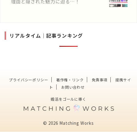
理由と隠された魅力に迫る…！
で、最後までぜひご覧くださ
い。 TOKYO(東京)縁結びって
どんなサービス？ AIが利用者
の価値観を分析し、相性の良い
相手をマッチング。 登録時に
独身証明書や源泉徴収 ...
リアルタイム｜記事ランキング
プライバシーポリシー
著作権・リンク
免責事項
提携サイ
ト
お問い合わせ
婚活をゴールに導く
© 2026 Matching Works