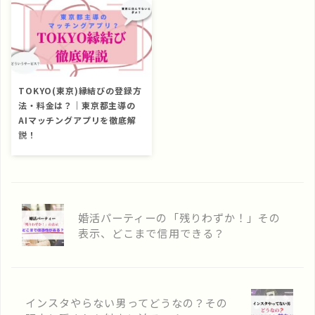
味がある人 インスタをしてい
先延ばしされる理由は、相手の
方で、単なる日常の共有や自己
す。 この記事では、そんな悩
ない男性に惹かれる理由を探し
状況や心理的要因が関係してい
満足の場合も。 本記事では、
みを抱える方々に向けて、恋愛
ている人 インスタやってない
る場合が多いです。 ここで
写真を送ってくる男性の心理
経験がないことがどういう影響
...
は、男性側が ...
や、脈あり・脈なしの判断基準
を及ぼすのか、そして改善のた
を詳しく解説します。 恋愛の
めの具体的なアプローチを解説
悩みを解消し、正しい対応がで
します。 こんな方におすすめ
TOKYO(東京)縁結びの登録方
きるようサポートします！ こ
恋愛経験がない事に焦りを感じ
法・料金は？｜東京都主導の
んな方におすすめ 写真を送っ
ている 何をどうしていいか分
AIマッチングアプリを徹底解
てくる男性の気持ちを知りたい
からない 婚活を考えている 恋
説！
人 脈あり・脈なしを正確に判
愛経験なし＝ヤバい？ 結論
断したい人 男性の行動にどう
「経験なし＝ヤバい」ではな
2024年9月20日、東京都がAI
対応するか悩んでいる女性 写
く…… → 経験値0なのがマズ
マッチングシステム「TOKYO
真を送ってくる男性の心理は？
い 加齢と共に、恋愛の難易度
縁結び」をスタートしました。
男性が写真を送る行動には、さ
は加速度的に上昇していきま
地方自治体でも似たサービスは
まざまな心理が隠されていま
す。 恋愛経験を踏んだ方は、
ありましたが、東京都が主導す
婚活パーティーの「残りわずか！」その
す。 「自 ...
順当に ...
るということで巷では様々な声
表示、どこまで信用できる？
が溢れています。 そんな声に
お応えして、本記事では
「TOKYO縁結び」の特徴や利
用の流れを詳しく紹介します。
実際に利用してみたい方にとっ
インスタやらない男ってどうなの？その
て、役立つ情報を提供しますの