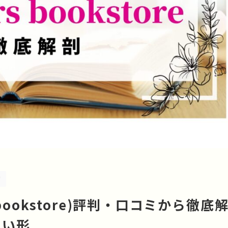
リ
 bookstore)評判・口コミから徹底
しい形