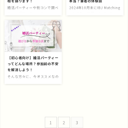
相を語ります！
本当？筆者の体験談
婚活パーティーや街コンで調べ
2024年10月末にIBJ Matching
ると、頻繁に目にするオトコン
へと名称を変更したパーティー
(OTOCON)。 調べてみると、
パーティー(PARTY☆PARTY)。
検索予測に「ひどい」とか「や
SNSや口コミサイトではネガテ
ばい」なんて用語が出てきま
ィブな意見も飛び交っており、
す。 実際どうなのか気になっ
参加をためらっている方も多い
ている方や、参加前で不安に感
のではないでしょうか。 筆者
じている方も多いのではないで
自身は、Party☆PARTYのとき
しょうか。 本記事では、オト
に3回、IBJ Matchingに名称変
【初心者向け】婚活パーティー
コンに3回参加した筆者の実体
更してから1回の、計4回参加
ってどんな場所？参加前の不安
験を交えつつ、口コミや評判の
しています。 そんな筆者の体
を解消しよう！
真相をレビューしていきます。
験談を踏まえて口コミに言及し
オトコン(OTOCON)の口コミ
つつ、オススメしない人と、す
そんな方々に、今オススメなの
と評判 関連ワード以外にも、
る人を明確に分けてみました。
が「婚活パーティー」です。
口コミサイトなどではネガティ
参加を迷っている方はぜひ、目
「え、今更？」なんて思う方も
ブな評価も多数みられます。
に付いた部分だけでも参考にし
いるかもしれません。が… 昨
よくある口コミについて早速、
てみてくだ ...
今、マッチングアプリが競争過
実際に参加した筆者と共に ...
多になり、パーティーや結婚相
談所などアナログ回帰している
傾向が大いに見られます。 こ
1
2
3
の記事を読めば、婚活パーティ
ー初心者が参加までに抱えがち